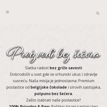
​Slatka radost
bez griže savesti
​Dobrodošli u svet gde se vrhunski ukus i zdravlje
susreću. Naša misija je jednostavna: Premium
poslastice od
belgijske čokolade
i sirovih sastojaka,
potpuno bez šećera
.
​Zašto izabrati naše poslastice?
100% Prirodno & Raw
: Pažljivo birani sastojci bez