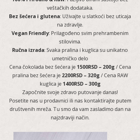
veštačkih dodataka.
Bez šećera i glutena
: Uživajte u slatkoći bez uticaja
na zdravlje.
Vegan Friendly
: Prilagođeno svim prehrambenim
stilovima.
Ručna izrada
: Svaka pralina i kuglica su unikatno
umetničko delo
Cena čokolada bez šećera je
1500RSD – 200g
/ Cena
pralina bez šećera je
2200RSD – 320g
/ Cena RAW
kuglica je
1400RSD – 300g
Započnite svoje zdravo putovanje danas!
​Posetite nas u prodavnici ili nas kontaktirajte putem
društvenih mreža. Tu smo da vam zasladimo dan na
najzdraviji način.